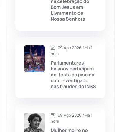
na celebração do
Bom Jesus em
Chapada Diamantina
(430)
Livramento de
Nossa Senhora
Condeúba
(133)
Contendas do Sincorá
(79)
09 Ago 2026 / Há 1
hora
Cordeiros
(49)
Parlamentares
baianos participam
Dom Basílio
(391)
de 'festa da piscina'
com investigado
nas fraudes do INSS
Economia
(1236)
Educação
(232)
09 Ago 2026 / Há 1
Érico Cardoso
(82)
hora
Mulher morre no