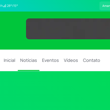
/h
28°/15°
Aman
Inicial
Notícias
Eventos
Vídeos
Contato