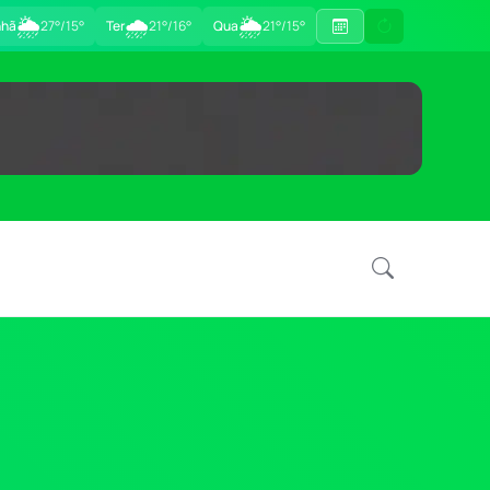
🌦
🌧
🌦
hã
27°/15°
Ter
21°/16°
Qua
21°/15°