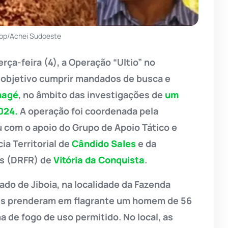
pp/Achei Sudoeste
rça-feira (4), a Operação “Ultio” no
 objetivo cumprir mandados de busca e
nagé
, no âmbito das investigações de
um
024.
A operação foi coordenada pela
u com o apoio do Grupo de Apoio Tático e
ia Territorial de
Cândido Sales
e da
os (DRFR) de
Vitória da Conquista
.
ado de Jiboia, na localidade da Fazenda
ciais prenderam em flagrante um homem de 56
a de fogo de uso permitido. No local, as