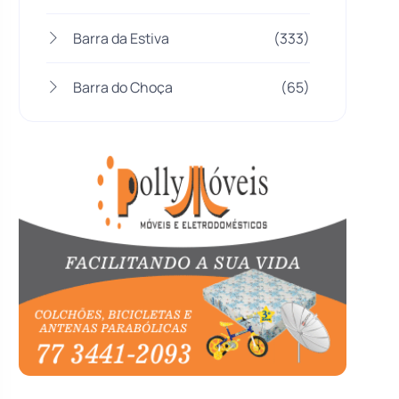
Barra da Estiva
(333)
Barra do Choça
(65)
Belo Campo
(57)
Bom Jesus da Lapa
(510)
Boquira
(152)
Botuporã
(73)
Brasil
(7681)
Brumado
(31964)