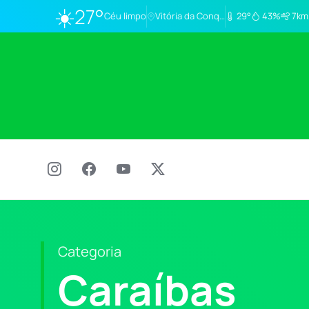
☀️
27°
Céu limpo
Vitória da Conq…
29°
43%
7km
Categoria
Caraíbas