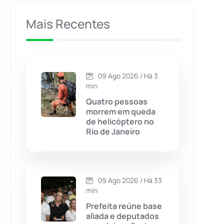
Caculé
(697)
Mais Recentes
Caetanos
(47)
Caetité
(1504)
09 Ago 2026 / Há 3
min
Candiba
(157)
Quatro pessoas
morrem em queda
de helicóptero no
Cândido Sales
(121)
Rio de Janeiro
Caraíbas
(103)
09 Ago 2026 / Há 33
Carinhanha
(300)
min
Prefeita reúne base
Caturama
(65)
aliada e deputados