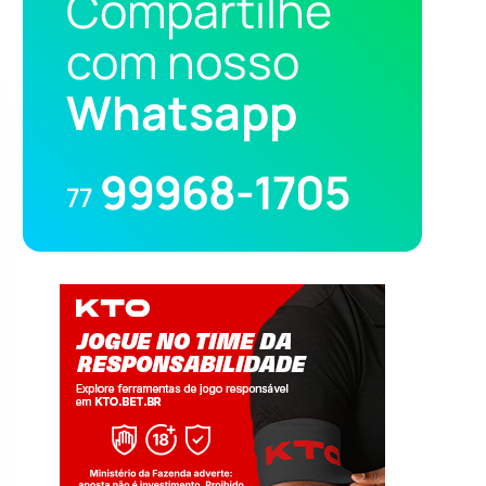
Compartilhe
com nosso
Whatsapp
99968-1705
77