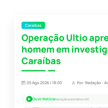
Caraíbas
Operação Ultio apr
homem em investig
Caraíbas
05 Ago 2026 / 18:00
Por: Redação - A
Ouvir Notícia
Narração automática (IA)