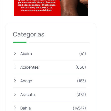
Jogue com responsabilidade. 18+
Categorias
Abaíra
(41)
Acidentes
(666)
Anagé
(183)
Aracatu
(373)
Bahia
(14547)