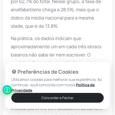
por 62,7% do total. Nesse grupo, a taxa de
analfabetismo chega a 28,5%, mais que o
dobro da média nacional para a mesma
idade, que é de 13,8%.
Na prática, os dados indicam que
aproximadamente um em cada três idosos
baianos não sabe ler nem escrever. O
cenário reforça a desigualdade
educacional acumulada ao longo das
🍪 Preferências de Cookies
últimas décadas e evidencia o peso do
Utilizamos cookies para melhorar sua experiência. Ao
continuar, você concorda com nossa
Política de
analfabetismo entre as gerações mais
Privacidade
.
velhas.
Concordar e Fechar
A distância entre os indicadores da Bahia e