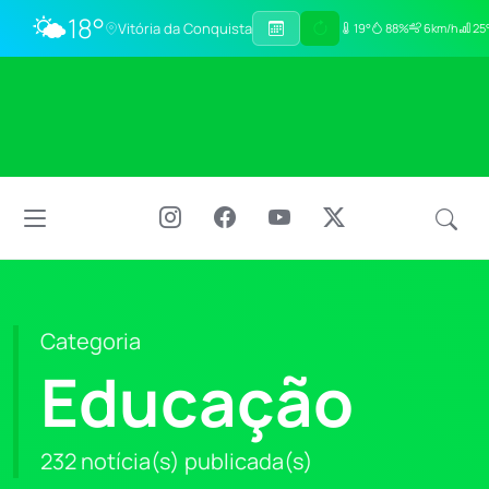
🌤️
18°
Vitória da Conquista
19°
88%
6km/h
25°
Categoria
Educação
232 notícia(s) publicada(s)