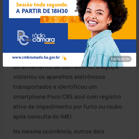
interior do automóvel.
Na busca pelas bagagens, os policiais
encontraram, dentro de uma mala, uma
pistola Glock 9×19 mm Parabellum
acompanhada de dois carregadores com
capacidade para 15 cartuchos cada. Além
Fecha em 6s
do armamento de uso restrito, a equipe
vistoriou os aparelhos eletrônicos
transportados e identificou um
smartphone Poco C85 azul com registro
ativo de impedimento por furto ou roubo
após consulta do IMEI.
Na mesma ocorrência, outros dois