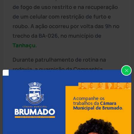
de fogo de uso restrito e na recuperação
de um celular com restrição de furto e
roubo. A ação ocorreu por volta das 9h no
trecho da BA-026, no município de
Tanhaçu
.
Durante patrulhamento de rotina na
rodovia, a guarnição da Companhia
Independente de Policiamento
Rodoviário (CIPRV) deu ordem de parada
a um veículo Honda HR-V azul, com placas
de São Bernardo do Campo (SP). A
atitude do condutor levou os agentes a
realizarem uma fiscalização detalhada no